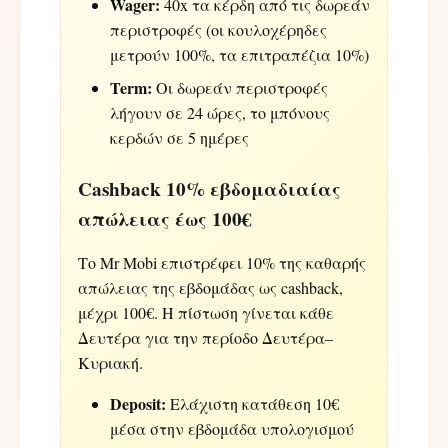
Wager:
40x τα κέρδη από τις δωρεάν
περιστροφές (οι κουλοχέρηδες
μετρούν 100%, τα επιτραπέζια 10%)
Term:
Οι δωρεάν περιστροφές
λήγουν σε 24 ώρες, το μπόνους
κερδών σε 5 ημέρες
Cashback 10% εβδομαδιαίας
απώλειας έως 100€
Το Mr Mobi επιστρέφει 10% της καθαρής
απώλειας της εβδομάδας ως cashback,
μέχρι 100€. Η πίστωση γίνεται κάθε
Δευτέρα για την περίοδο Δευτέρα–
Κυριακή.
Deposit:
Ελάχιστη κατάθεση 10€
μέσα στην εβδομάδα υπολογισμού