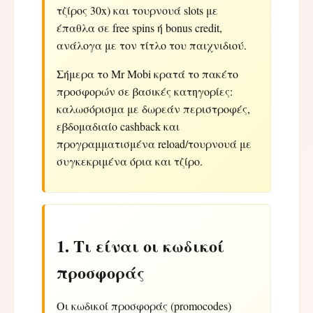
τζίρος 30x) και τουρνουά slots με
έπαθλα σε free spins ή bonus credit,
ανάλογα με τον τίτλο του παιχνιδιού.
Σήμερα το Mr Mobi κρατά το πακέτο
προσφορών σε βασικές κατηγορίες:
καλωσόρισμα με δωρεάν περιστροφές,
εβδομαδιαίο cashback και
προγραμματισμένα reload/τουρνουά με
συγκεκριμένα όρια και τζίρο.
1. Τι είναι οι κωδικοί
προσφοράς
Οι κωδικοί προσφοράς (promocodes)