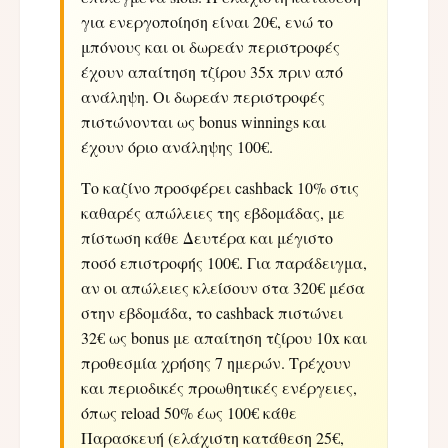
για ενεργοποίηση είναι 20€, ενώ το
μπόνους και οι δωρεάν περιστροφές
έχουν απαίτηση τζίρου 35x πριν από
ανάληψη. Οι δωρεάν περιστροφές
πιστώνονται ως bonus winnings και
έχουν όριο ανάληψης 100€.
Το καζίνο προσφέρει cashback 10% στις
καθαρές απώλειες της εβδομάδας, με
πίστωση κάθε Δευτέρα και μέγιστο
ποσό επιστροφής 100€. Για παράδειγμα,
αν οι απώλειες κλείσουν στα 320€ μέσα
στην εβδομάδα, το cashback πιστώνει
32€ ως bonus με απαίτηση τζίρου 10x και
προθεσμία χρήσης 7 ημερών. Τρέχουν
και περιοδικές προωθητικές ενέργειες,
όπως reload 50% έως 100€ κάθε
Παρασκευή (ελάχιστη κατάθεση 25€,