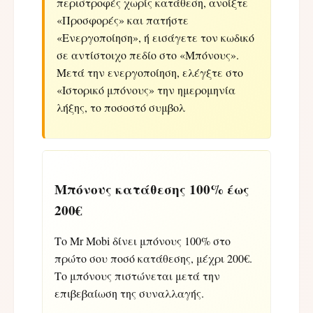
περιστροφές χωρίς κατάθεση, ανοίξτε
«Προσφορές» και πατήστε
«Ενεργοποίηση», ή εισάγετε τον κωδικό
σε αντίστοιχο πεδίο στο «Μπόνους».
Μετά την ενεργοποίηση, ελέγξτε στο
«Ιστορικό μπόνους» την ημερομηνία
λήξης, το ποσοστό συμβολ
Μπόνους κατάθεσης 100% έως
200€
Το Mr Mobi δίνει μπόνους 100% στο
πρώτο σου ποσό κατάθεσης, μέχρι 200€.
Το μπόνους πιστώνεται μετά την
επιβεβαίωση της συναλλαγής.