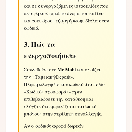
και σε συνεργαζόμενες ιστοσελίδες που
αναφέρουν ρητά το όνομα του καζίνο
και τους όρους εξαργύρωσης δίπλα στον
κωδικό.
3. Πώς να
ενεργοποιήσετε
Mr Mobi
Συνδεθείτε στο
και ανοίξτε
την «Ταμειακή/Deposit».
Πληκτρολογήστε τον κωδικό στο πεδίο
«Κωδικός προσφοράς» πριν
επιβεβαιώσετε την κατάθεση και
ελέγξτε ότι εμφανίζεται το σωστό
μπόνους στην περίληψη συναλλαγής.
Αν ο κωδικός αφορά δωρεάν