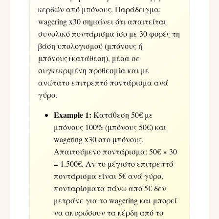
κερδών από μπόνους. Παράδειγμα:
wagering x30 σημαίνει ότι απαιτείται
συνολικό ποντάρισμα ίσο με 30 φορές τη
βάση υπολογισμού (μπόνους ή
μπόνους+κατάθεση), μέσα σε
συγκεκριμένη προθεσμία και με
ανώτατο επιτρεπτό ποντάρισμα ανά
γύρο.
Example 1:
Κατάθεση 50€ με
μπόνους 100% (μπόνους 50€) και
wagering x30 στο μπόνους.
Απαιτούμενο ποντάρισμα: 50€ × 30
= 1.500€. Αν το μέγιστο επιτρεπτό
ποντάρισμα είναι 5€ ανά γύρο,
πονταρίσματα πάνω από 5€ δεν
μετράνε για το wagering και μπορεί
να ακυρώσουν τα κέρδη από το