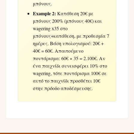
μπόνους.
Example 2:
Κατάθεση 20€ με
μπόνους 200% (μπόνους 40€) και
wagering x35 στο
μπόνους+κατάθεση, με προθεσμία 7
ημέρες. Βάση υπολογισμού: 20€ +
40€ = 60€. Απαιτούμενο
ποντάρισμα: 60€ × 35 = 2.100€. Αν
ένα παιχνίδι συνεισφέρει 10% στο
wagering, τότε ποντάρισμα 100€ σε
αυτό το παιχνίδι προσθέτει 10€
στην πρόοδο αποδέσμευσης.