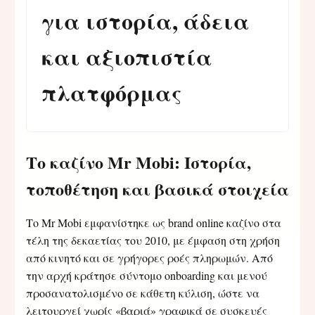
για ιστορία, άδεια
και αξιοπιστία
πλατφόρμας
Το καζίνο Mr Mobi: Ιστορία,
τοποθέτηση και βασικά στοιχεία
Το Mr Mobi εμφανίστηκε ως brand online καζίνο στα
τέλη της δεκαετίας του 2010, με έμφαση στη χρήση
από κινητό και σε γρήγορες ροές πληρωμών. Από
την αρχή κράτησε σύντομο onboarding και μενού
προσανατολισμένο σε κάθετη κύλιση, ώστε να
λειτουργεί χωρίς «βαριά» γραφικά σε συσκευές