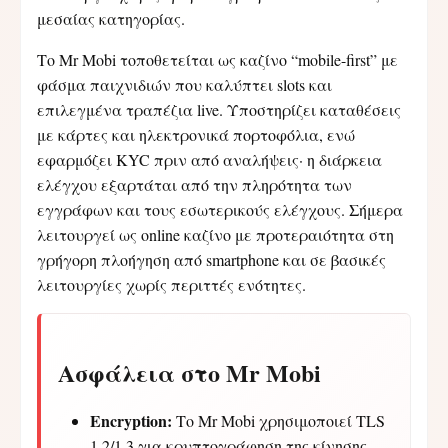
μεσαίας κατηγορίας.
Το Mr Mobi τοποθετείται ως καζίνο “mobile-first” με
φάσμα παιχνιδιών που καλύπτει slots και
επιλεγμένα τραπέζια live. Υποστηρίζει καταθέσεις
με κάρτες και ηλεκτρονικά πορτοφόλια, ενώ
εφαρμόζει KYC πριν από αναλήψεις· η διάρκεια
ελέγχου εξαρτάται από την πληρότητα των
εγγράφων και τους εσωτερικούς ελέγχους. Σήμερα
λειτουργεί ως online καζίνο με προτεραιότητα στη
γρήγορη πλοήγηση από smartphone και σε βασικές
λειτουργίες χωρίς περιττές ενότητες.
Ασφάλεια στο Mr Mobi
Encryption:
Το Mr Mobi χρησιμοποιεί TLS
1.2/1.3 για κρυπτογράφηση της κίνησης