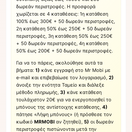
δωρεάν περιστροφές. Η προσφορά
χωρίζεται σε 4 καταθέσεις: 1η κατάθεση
100% έως 300€ + 50 δωρεάν περιστροφές,
2η κατάθεση 50% έως 250€ + 50 δωρεάν
περιστροφές, 3η κατάθεση 50% έως 250€
+ 50 δωρεάν περιστροφές, 4η κατάθεση
50% έως 200€ + 50 δωρεάν περιστροφές.
Για να το πάρεις, ακολούθησε αυτά τα
βήματα:
1)
κάνε εγγραφή στο Mr Mobi με
e-mail και επιβεβαίωσε τον λογαριασμό,
2)
άνοιξε την ενότητα Ταμείο και διάλεξε
μέθοδο πληρωμής,
3)
κάνε κατάθεση
τουλάχιστον 20€ για να ενεργοποιηθεί το
μπόνους της αντίστοιχης κατάθεσης,
4)
πάτησε «Λήψη μπόνους» (ή πρόσθεσε τον
κωδικό
MRMOBI
αν ζητηθεί),
5)
οι δωρεάν
περιστροφές πιστώνονται μετά την