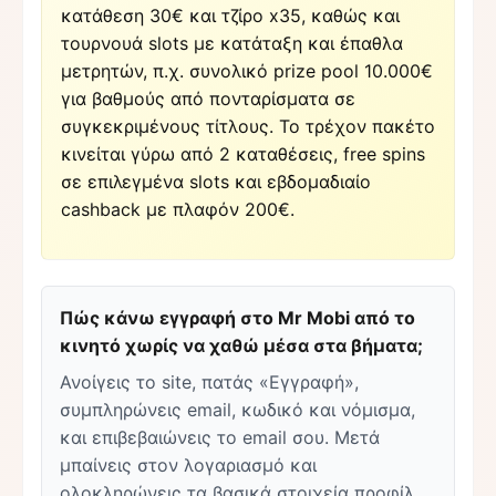
κατάθεση 30€ και τζίρο x35, καθώς και
τουρνουά slots με κατάταξη και έπαθλα
μετρητών, π.χ. συνολικό prize pool 10.000€
για βαθμούς από πονταρίσματα σε
συγκεκριμένους τίτλους. Το τρέχον πακέτο
κινείται γύρω από 2 καταθέσεις, free spins
σε επιλεγμένα slots και εβδομαδιαίο
cashback με πλαφόν 200€.
Πώς κάνω εγγραφή στο Mr Mobi από το
κινητό χωρίς να χαθώ μέσα στα βήματα;
Ανοίγεις το site, πατάς «Εγγραφή»,
συμπληρώνεις email, κωδικό και νόμισμα,
και επιβεβαιώνεις το email σου. Μετά
μπαίνεις στον λογαριασμό και
ολοκληρώνεις τα βασικά στοιχεία προφίλ.