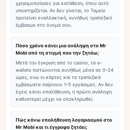
χρησιμοποίησες για κατάθεση, όπου αυτό
υποστηρίζεται. Αν δεν γίνεται, το Ταμείο
προτείνει εναλλακτική, συνήθως τραπεζικό
έμβασμα στο όνομά σου.
Πόσο χρόνο κάνει μια ανάληψη στο Mr
Mobi από τη στιγμή που την ζητάω;
Μετά την έγκριση από το casino, τα e-
wallets πιστώνονται συνήθως μέσα σε 0–24
ώρες, ενώ οι κάρτες και τα τραπεζικά
εμβάσματα παίρνουν 1–5 εργάσιμες. Αν δεν
έχεις κάνει επαλήθευση, η πρώτη ανάληψη
καθυστερεί μέχρι να ολοκληρωθεί.
Πώς κάνω επαλήθευση λογαριασμού στο
Mr Mobi και τι έγγραφα ζητάει;