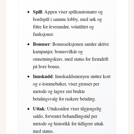
Spill
: Appen viser spilleautomater og
bordspill i samme lobby, med søk og
filtre for leverandør, volatilitet og
funksjoner.
Bonuser
: Bonusseksjonen samler aktive
kampanjer, bonusvilkår og
omsetningskrav, med status for fremdrift
på hver bonus.
Innskudd
: Innskuddsmenyen støtter kort
og e-lommebøker, viser grenser per
metode og lagrer sist brukte
betalingsvalg for raskere betaling.
Uttak
: Uttakssiden viser tilgjengelig
saldo, forventet behandlingstid per
metode og historikk for tidligere uttak
med status.