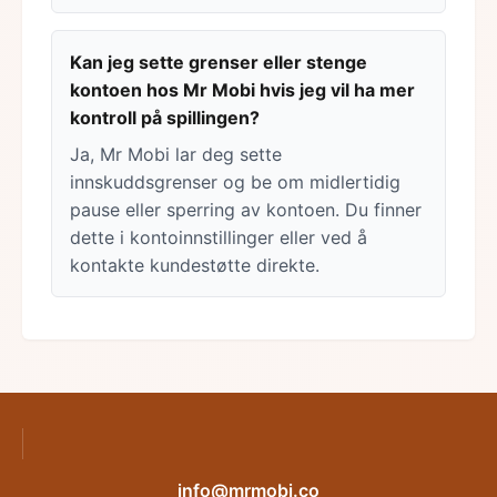
Kan jeg sette grenser eller stenge
kontoen hos Mr Mobi hvis jeg vil ha mer
kontroll på spillingen?
Ja, Mr Mobi lar deg sette
innskuddsgrenser og be om midlertidig
pause eller sperring av kontoen. Du finner
dette i kontoinnstillinger eller ved å
kontakte kundestøtte direkte.
info@mrmobi.co