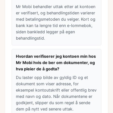
Mr Mobi behandler uttak etter at kontoen
er verifisert, og behandlingstiden varierer
med betalingsmetoden du velger. Kort og
bank kan ta lengre tid enn e-lommebok,
siden bankledd legger på egen
behandlingstid.
Hvordan verifiserer jeg kontoen min hos
Mr Mobi hvis de ber om dokumenter, og
hva pleier de å godta?
Du laster opp bilde av gyldig ID og et
dokument som viser adresse, for
eksempel kontoutskrift eller offentlig brev
med navn og dato. Når dokumentene er
godkjent, slipper du som regel å sende
dem på nytt ved senere uttak.