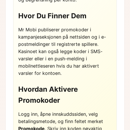
Hvor Du Finner Dem
Mr Mobi publiserer promokoder i
kampanjeseksjonen på nettsiden og i e-
postmeldinger til registrerte spillere.
Kasinoet kan også legge koder i SMS-
varsler eller i en push-melding i
mobilnettleseren hvis du har aktivert
varsler for kontoen.
Hvordan Aktivere
Promokoder
Logg inn, åpne innskuddssiden, velg
betalingsmetode, og finn feltet merket
Promokode
. Skriv inn koden nøyaktig