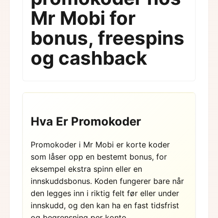
Mr Mobi for
bonus, freespins
og cashback
Hva Er Promokoder
Promokoder i Mr Mobi er korte koder
som låser opp en bestemt bonus, for
eksempel ekstra spinn eller en
innskuddsbonus. Koden fungerer bare når
den legges inn i riktig felt før eller under
innskudd, og den kan ha en fast tidsfrist
og begrensning per konto.