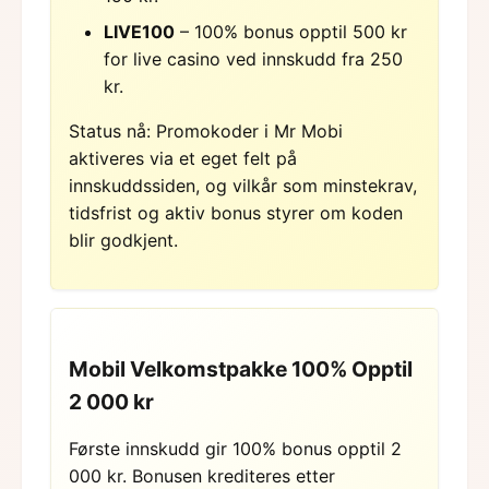
LIVE100
– 100% bonus opptil 500 kr
for live casino ved innskudd fra 250
kr.
Status nå: Promokoder i Mr Mobi
aktiveres via et eget felt på
innskuddssiden, og vilkår som minstekrav,
tidsfrist og aktiv bonus styrer om koden
blir godkjent.
Mobil Velkomstpakke 100% Opptil
2 000 kr
Første innskudd gir 100% bonus opptil 2
000 kr. Bonusen krediteres etter