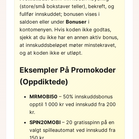
(store/små bokstaver teller), bekreft, og
fullfør innskuddet; bonusen vises i
saldoen eller under
Bonuser
i
kontomenyen. Hvis koden ikke godtas,
sjekk at du ikke har en annen aktiv bonus,
at innskuddsbeløpet møter minstekravet,
og at koden ikke er utløpt.
Eksempler På Promokoder
(Oppdiktede)
MRMOBI50
– 50% innskuddsbonus
opptil 1 000 kr ved innskudd fra 200
kr.
SPIN20MOBI
– 20 gratisspinn på en
valgt spilleautomat ved innskudd fra
150 kr.