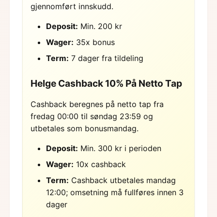
gjennomført innskudd.
Deposit:
Min. 200 kr
Wager:
35x bonus
Term:
7 dager fra tildeling
Helge Cashback 10% På Netto Tap
Cashback beregnes på netto tap fra
fredag 00:00 til søndag 23:59 og
utbetales som bonusmandag.
Deposit:
Min. 300 kr i perioden
Wager:
10x cashback
Term:
Cashback utbetales mandag
12:00; omsetning må fullføres innen 3
dager