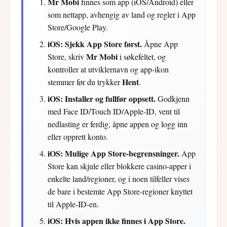
Mr Mobi
finnes som app (iOS/Android) eller
som nettapp, avhengig av land og regler i App
Store/Google Play.
iOS: Sjekk App Store først.
Åpne App
Mr Mobi
Store, skriv
i søkefeltet, og
kontroller at utviklernavn og app-ikon
Hent
stemmer før du trykker
.
iOS: Installer og fullfør oppsett.
Godkjenn
med Face ID/Touch ID/Apple-ID, vent til
nedlasting er ferdig, åpne appen og logg inn
eller opprett konto.
iOS: Mulige App Store-begrensninger.
App
Store kan skjule eller blokkere casino-apper i
enkelte land/regioner, og i noen tilfeller vises
de bare i bestemte App Store-regioner knyttet
til Apple-ID-en.
iOS: Hvis appen ikke finnes i App Store.